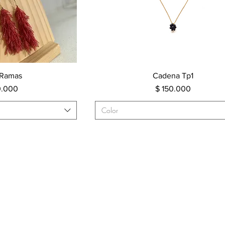
rápida
Vista rápida
 Ramas
Cadena Tp1
o
Precio
0.000
$ 150.000
Color