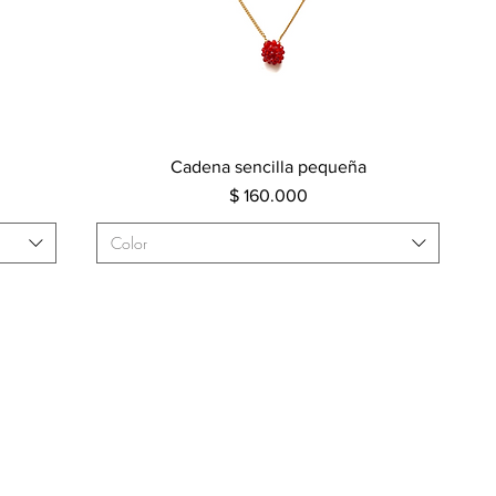
Vista rápida
Cadena sencilla pequeña
Precio
$ 160.000
Color