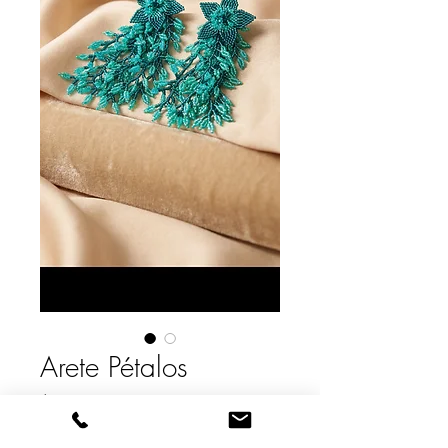
Arete Pétalos
Precio
$ 370.000
Color
*