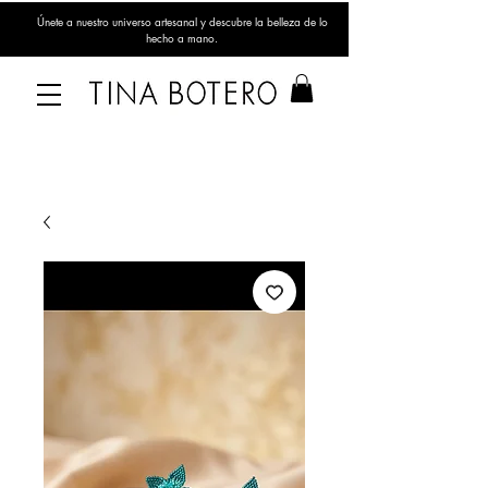
Únete a nuestro universo artesanal y descubre la belleza de lo
hecho a mano.