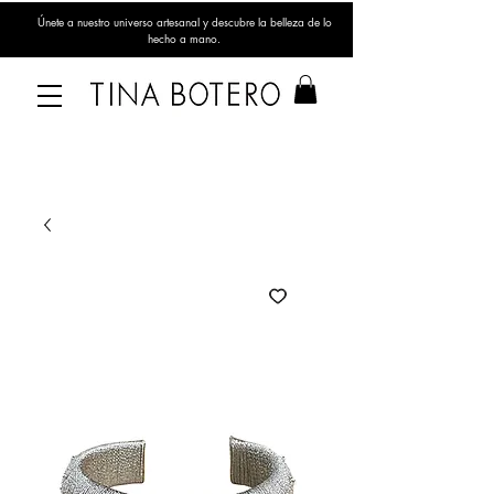
Únete a nuestro universo artesanal y descubre la belleza de lo
hecho a mano.